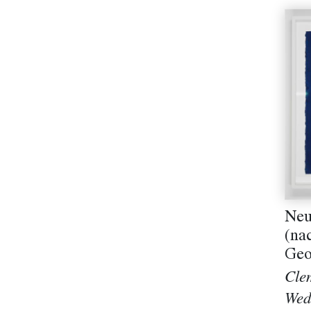
Neu
(nac
Geo
Cle
Wed