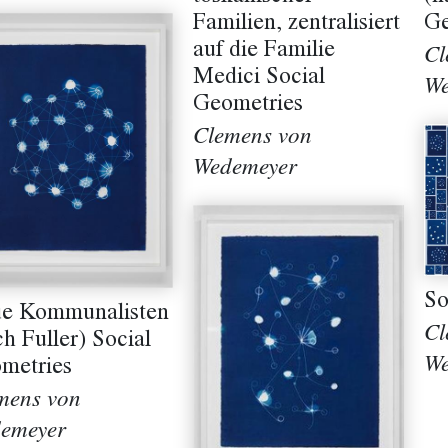
Familien, zentralisiert
Ge
auf die Familie
Cl
Medici Social
We
Geometries
Clemens von
Wedemeyer
So
e Kommunalisten
Cl
h Fuller) Social
We
metries
mens von
emeyer