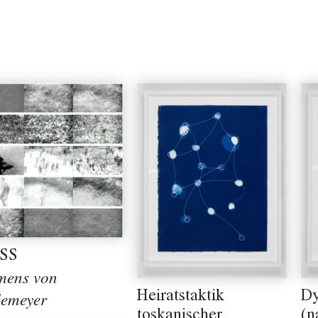
SS
mens von
Heiratstaktik
Dy
emeyer
toskanischer
(n