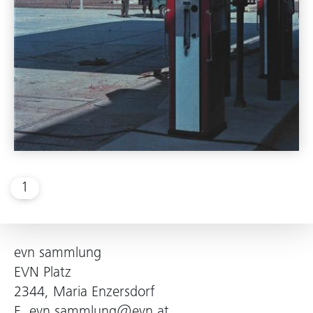
1
evn sammlung
EVN Platz
2344, Maria Enzersdorf
E.
evn.sammlung@evn.at