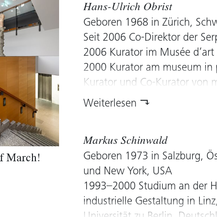
Hans-Ulrich Obrist
Vermittlungsprogramme für ze
Geboren 1968 in Zürich, Schw
Unternehmenssammlungen, Mo
Seit 2006 Co-Direktor der Se
Kunstgeschichte; Autorin zahl
2006 Kurator im Musée d’art 
zeitgenössische Kunst.
2000 Kurator am museum in p
Seit 2002 Tätigkeit für die e
Kurator und Co-Kurator von m
Kunstrat
Gruppenausstellungen und Bie
Weiterlesen
Marathon (2010);
Redakteur bei Abitare, Anoth
Markus Schinwald
Magazin und 032c Magazine. 
Geboren 1973 in Salzburg, Öst
evn sammlung.
f March!
und New York, USA
1993–2000 Studium an der Ho
industrielle Gestaltung in Li
Universität zu Berlin, Deutsc