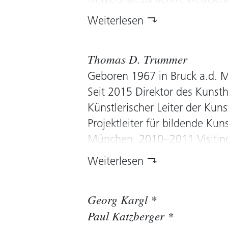
Medien Malerei, Skulptur, Per
Weiterlesen
Seine Arbeiten befinden sich 
Sammlungen, unter anderem i
Thomas D. Trummer
Österreichischen Galerie Be
Geboren 1967 in Bruck a.d. M
(Wien), dem Musée d’art modern
Seit 2015 Direktor des Kuns
Seit 2013 Mitglied im Kunstr
Künstlerischer Leiter der Ku
Projektleiter für bildende Ku
München. 2010–2011 Visiting
of Technology, Cambridge, U
Weiterlesen
Fellow am Aldrich Museum of
Zuvor war er als Kurator für
Georg Kargl *
am Belvedere Wien und als G
Paul Katzberger *
tätig. Seit 2013 Mitglied im 