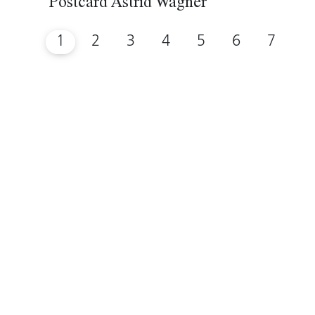
Postcard Astrid Wagner
1
2
3
4
5
6
7