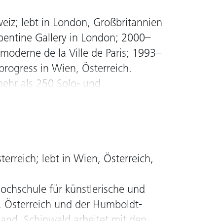
itgenössische Kunst,
eiz; lebt in London, Großbritannien
derne sowie mittelalterliche
rpentine Gallery in London; 2000–
reicher Publikationen über
moderne de la Ville de Paris; 1993–
rogress in Wien, Österreich.
vn sammlung, seit 2013 Mitglied im
ehr als 250 Solo- und
nnalen, darunter (seit 2010): Map
er Magazine, Artforum, Paradis
Seit 1995 Mitglied im Kunstrat der
erreich; lebt in Wien, Österreich,
chschule für künstlerische und
nz, Österreich und der Humboldt-
hland. Schinwald arbeitet mit den