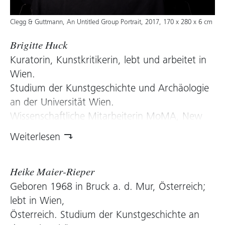
Clegg & Guttmann, An Untitled Group Portrait, 2017, 170 x 280 x 6 cm
Brigitte Huck
Kuratorin, Kunstkritikerin, lebt und arbeitet in
Wien.
Studium der Kunstgeschichte und Archäologie
an der Universität Wien.
Wissenschaftliche Mitarbeiterin MoMA, New
York, Ausstellungskuratorin MAK, Wien,
Weiterlesen
Expertin Dorotheum, Wien. Seit 1993 freie
Kuratorin. Projekte für Bienal de São Paulo,
kunstzürich, Pavillon Populaire, Montpellier,
Heike Maier-Rieper
Galeria Labirynt, Lublin, museum in progress,
Geboren 1968 in Bruck a. d. Mur, Österreich;
Wien, public art Niederösterreich, KÖR, Freud
lebt in Wien,
Museum, Kunsthalle Wien, Kunsthalle Krems,
Österreich. Studium der Kunstgeschichte an