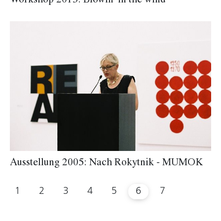
Workshop 2015: Blowin' in the wind
Ausstellung 2005: Nach Rokytnik - MUMOK
1
2
3
4
5
6
7