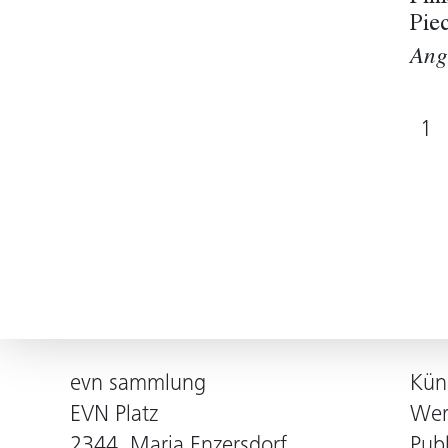
Pie
Ang
1
evn sammlung
Kün
EVN Platz
Wer
2344, Maria Enzersdorf
Pub