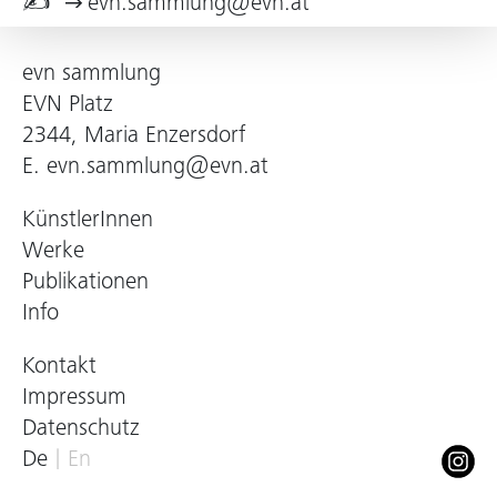
✍
evn.sammlung@evn.at
evn sammlung
EVN Platz
2344, Maria Enzersdorf
E.
evn.sammlung@evn.at
KünstlerInnen
Werke
Publikationen
Info
Kontakt
Impressum
Datenschutz
De
En