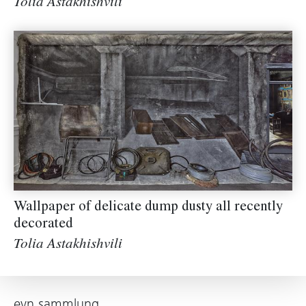
Tolia Astakhishvili
Wallpaper of delicate dump dusty all recently
decorated
Tolia Astakhishvili
evn sammlung