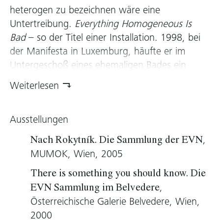
heterogen zu bezeichnen wäre eine
Untertreibung.
Everything Homogeneous Is
Bad
– so der Titel einer Installation. 1998, bei
der Manifesta in Luxemburg, häufte er im
Untergeschoß eines ehemaligen Bades ein
wüstes Durcheinander aus medialen
Weiterlesen
Fragmenten und subkulturellen Symbolen
(Punk, Metal et cetera) an. Titel der anarchisch-
Ausstellungen
manischen Trash-Landschaft:
Egon Grabstein’s
Helpless Joy
.
,
Nach Rokytník. Die Sammlung der EVN
Ondreička praktiziert eine Ästhetik der
MUMOK, Wien, 2005
Überflutung und Entgrenzung. Ein Virus
There is something you should know. Die
namens Chaos ist unerbittlich am Werk,
,
EVN Sammlung im Belvedere
hinterlässt jedoch auch Tableaus und
Österreichische Galerie Belvedere, Wien,
Raumbilder von außergewöhnlicher Fragilität.
2000
Ein wesentlicher Werkstoff im