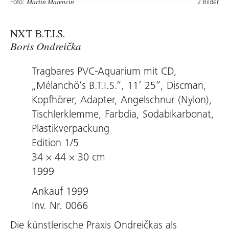
Foto:
2 Bilder
Martin Marencin
NXT B.T.I.S.
Boris Ondreička
Tragbares PVC-Aquarium mit CD,
„Mélanchö’s B.T.I.S.“, 11’ 25”, Discman,
Kopfhörer, Adapter, Angelschnur (Nylon),
Tischlerklemme, Farbdia, Sodabikarbonat,
Plastikverpackung
Edition 1/5
34 × 44 × 30 cm
1999
Ankauf 1999
Inv. Nr. 0066
Die künstlerische Praxis Ondreičkas als