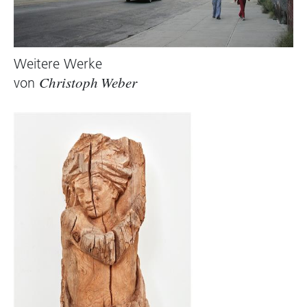
Gespräch, ist das Material der Gewalt.
Tatsächlich gibt es eine eng eingegrenzte
Semantik dieses Stoffes. Beton steht für die
Festigkeit von Mauern und Wehren, von
Weitere Werke
Bollwerk und Bunker. Beton ist die Substanz
von
Christoph Weber
des Hoch- und Tiefbaus, der Brücken und
Blöcke, der Tonnen und Tunnel, der Kraftwerke
und der
Wehrkraft
. In Verbindung mit
Stahlarmierungen ist er der dauerhafteste
Baustoff, wegen seiner
drögen
Farbe und
leblosen Härte gilt er jedoch als lebensfeindlich,
anonym und stumpf. Ist es seine
Rauheit
in
prekärer Balance, die diese Dinge so kalt,
unheimlich und unbeugsam macht? Seine
Gewalt ist jene der Widerstandsfähigkeit, der
Belastbarkeit, der Dauer. Webers Objekte, die