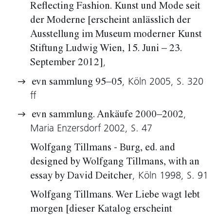
Reflecting Fashion. Kunst und Mode seit
macht die Arbeiten von Tillmans so relevant für
der Moderne [erscheint anlässlich der
eben diese Umgebung, in der er sich bewegt.
Ausstellung im Museum moderner Kunst
Es sind gerade die Momentaufnahmen seiner
Stiftung Ludwig Wien, 15. Juni – 23.
unmittelbaren Nähe, denen er ungemeine
,
Präsenz und Kultcharakter verleiht. Dies war
September 2012]
bereits am Beginn seiner fotografischen
, Köln 2005, S. 320
evn sammlung 95–05
Karriere Inhalt seines Tuns, bei welchem er für
ff
Szenemagazine in Reports die Jugendkultur
,
evn sammlung. Ankäufe 2000–2002
festhielt. Jetzt ist er subtiler Beobachter von
Maria Enzersdorf 2002, S. 47
Dingen, die sonst niemandem auffallen. Wobei
er immer mit dem nicht zu Erwartenden agiert
Wolfgang Tillmans - Burg, ed. and
und der Zufall zum einkalkulierbaren Faktum
designed by Wolfgang Tillmans, with an
wird. Dies sowohl im Moment der Aufnahme
, Köln 1998, S. 91
essay by David Deitcher
als auch bei der Entwicklung der Fotos und
Wolfgang Tillmans. Wer Liebe wagt lebt
sogar bei der Hängung einer Ausstellung: Bei
morgen [dieser Katalog erscheint
all dem geht es Tillmans um die Umkehrung