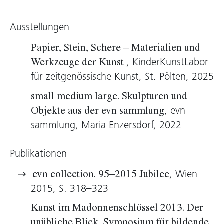
Stuttgart zur
Stiftung Binz39
in Zürich und zu
KulturKontakt
in Wien. Seit 2013 betreibt sie
Ausstellungen
die
Galerie Nectar
im historischen Zentrum von
Tiflis, ein „
artist-run space
“, mit dem sie 2014
Papier, Stein, Schere – Materialien und
zur Teilnahme an der
Liste – Art Fair
, KinderKunstLabor
Werkzeuge der Kunst
Basel
eingeladen wurde. Mit enormem Einsatz
für zeitgenössische Kunst, St. Pölten, 2025
gelingt es ihr, die aktuelle Kunst in Georgien
small medium large. Skulpturen und
sichtbar zu machen, und das totale Fehlen
, evn
Objekte aus der evn sammlung
einschlägiger Institutionen in Tiflis
sammlung, Maria Enzersdorf, 2022
auszugleichen. Umgekehrt zieht es
Künstlerinnen und Künstler wie
Josef Dabernig
,
Publikationen
Helmut und Johanna Kandl
,
Christian Mayer
und
Sonia Leimer
in den Kaukasus, eine
, Wien
evn collection. 95–2015 Jubilee
Region, die antike Helden wie
Jason
ebenso
2015, S. 318–323
faszinierte wie die österreichische
Kunst im Madonnenschlössel 2013. Der
Nobelpreisträgerin
Bertha von Suttner
.
unübliche Blick, Symposium für bildende