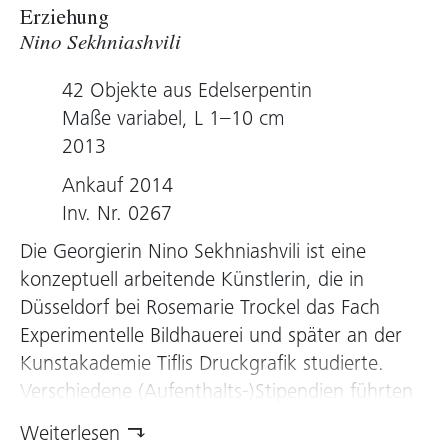
Erziehung
Nino Sekhniashvili
42 Objekte aus Edelserpentin
Maße variabel, L 1–10 cm
2013
Ankauf 2014
Inv. Nr. 0267
Die Georgierin
Nino Sekhniashvili
ist eine
konzeptuell
arbeitende Künstlerin, die in
Düsseldorf bei
Rosemarie Trockel
das Fach
Experimentelle Bildhauerei und später an der
Kunstakademie Tiflis Druckgrafik studierte.
Verschiedene (Aufenthalts-)Stipendien führten
sie von der
Akademie Schloss Solitude
in
Weiterlesen