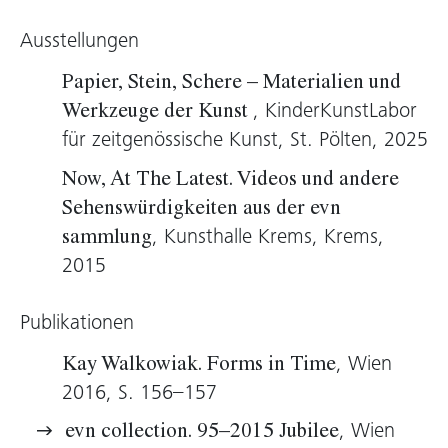
Seit den 1950er-Jahren gibt es Versuche, die
Ausstellungen
Kreativität von Affen zu erproben, seit einer
Zeit also, in der
Tachismus
und gestische
Papier, Stein, Schere – Materialien und
Malerei Formgesetze sprengten und die
, KinderKunstLabor
Werkzeuge der Kunst
künstlerische Kreativität in Kontrollverlust und
für zeitgenössische Kunst, St. Pölten, 2025
unbekümmerter
Spontaneität
vermutet wurde.
Now, At The Latest. Videos und andere
In Kay Walkowiaks Film
Stimuli
werden
Sehenswürdigkeiten aus der evn
Makaken mit minimalistischen Objekten
, Kunsthalle Krems, Krems,
sammlung
konfrontiert. Sie nagen an den blauen, grauen
2015
oder pinkfarbenen Platten, nutzen sie als
Spielgerät, drehen und wenden sie oder
flüchten hastig mit ihrer Beute. „Der
Publikationen
Betrachter“, schreibt Walkowiak, „kann
, Wien
Kay Walkowiak. Forms in Time
beobachten, wie sie sich vorsichtig den vier
2016, S. 156–157
unterschiedlichen minimalistisch bemalten,
, Wien
evn collection. 95–2015 Jubilee
flachen Objekten nähern und wie sie