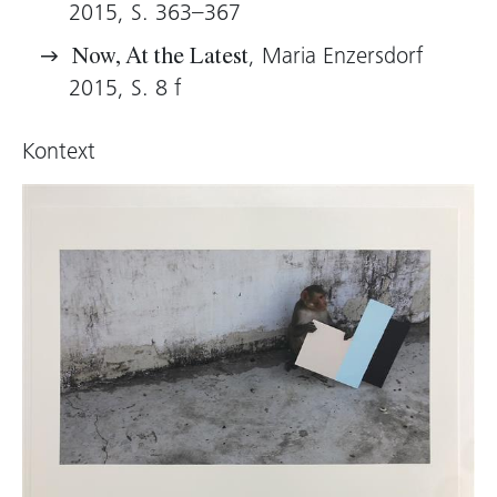
2015, S. 363–367
unmittelbar und instinktiv davon Besitz
ergreifen“. Gewöhnlich wird der Minimalismus
, Maria Enzersdorf
Now, At the Latest
als Mittel zur Distanz betrachtet. Die Ästhetik
2015, S. 8 f
der Reduktion scheint auf Rationalität und
Analysebefähigung zu ruhen, weshalb diese
Kontext
Kunstarten als der unmittelbaren und
unbekümmerten Erfahrung entgegengesetzt
gelten. Und dennoch lehrt der unbekümmerte
Umgang der Affen mit dem Material anderes.
Thomas D. Trummer, 2015