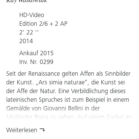
Kay Walkowiak
HD-Video
Edition 2/6 + 2 AP
2' 22 ''
2014
Ankauf 2015
Inv. Nr. 0299
Seit der
Renaissance
gelten Affen als Sinnbilder
der Kunst. „Ars simia naturae“, die Kunst sei
der Affe der Natur. Eine Verbildlichung dieses
lateinischen Spruches ist zum Beispiel in einem
Gemälde von
Giovanni Bellini
in der
Mailänder
Brera
zu sehen. Auf einem Sockel im
Hintergrund des Bildes, auf dem der Maler
Weiterlesen
seine Signatur angebracht hat, sitzt ein Affe.