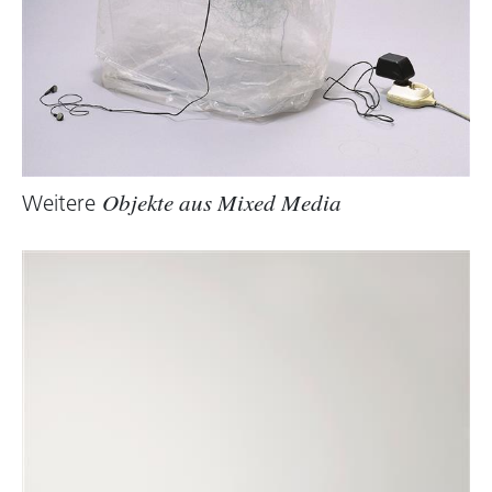
aufbaut.
Der Werkstoff von
Rites à intervalles réguliers
verticaux
(2007) ist alltäglich und banal. Ein
Readymade aus einem Metallständer, wie er in
Verkaufsdisplays Verwendung findet, und
bunten Papierbögen. Sowohl die Farben als
auch die Position der Bögen auf dem Ständer
Weitere
Objekte aus Mixed Media
können variieren, wie auch das Metallgestell
selbst senkrecht oder waagrecht präsentiert
werden kann. Wer dabei an die räumliche
Installationen der Arte Povera denkt, die mit
„armen“ Materialien operierte, oder an
Duchamps
Flaschentrockner
, findet beim
Künstler keine Zustimmung.
Leblon ist an Modifikationen, an
Umwandlungen interessiert, nicht an Zitaten: