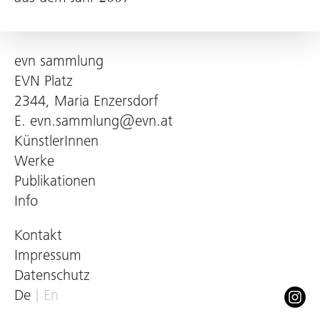
1) Annelie Pohlen, „Guillaume Leblon“, in:
kunstforum international
, Bd. 182, S. 323.
evn sammlung
EVN Platz
2344, Maria Enzersdorf
E.
evn.sammlung@evn.at
KünstlerInnen
Werke
Publikationen
Info
Kontakt
Impressum
Datenschutz
De
En