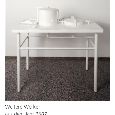
Er verschiebt Formen und Bedeutung, mischt
Analyse und Erzählung. Er arbeitet an dem
Balanceakt zwischen historischen
Reminiszenzen und aktuellem
state of the
art
. Wenn er etwa über seine subtil
ausbalancierten „Structures“ nasse
Kleidungsstücke hängt, mutiert eine minimale
Geste zur virtuos destabilisierten Hommage an
die kreative Wahrnehmung – des Produzenten
wie der Rezipienten – und damit zu einer „der
besten Hinterlassenschaften moderner Utopien
1
in der Kunst“
.
Brigitte Huck, 2011
Weitere Werke
aus dem Jahr
2007