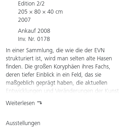
Edition 2/2
205 × 80 × 40 cm
2007
Ankauf 2008
Inv. Nr. 0178
In einer Sammlung, die wie die der EVN
strukturiert ist, wird man selten alte Hasen
finden. Die großen Koryphäen ihres Fachs,
deren tiefer Einblick in ein Feld, das sie
maßgeblich geprägt haben, die aktuellen
Entwicklungen und Veränderungen der Kunst
heute klarer erscheinen lassen, sind außer
Weiterlesen
Reichweite. Dennoch tauchen Minimal Art und
Konzeptkunst, Modernismus und Land Art
Ausstellungen
auch in einer Sammlung auf, die sich der