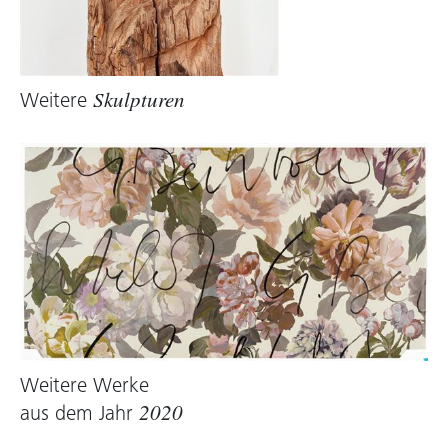
Sternenlederjacke und unter glitzerndem
Paillettenumhang versteckten Styroporstiefeln
eher zu David Bowies Outfit für seine
Diamond
Dogs-Tour
, als zu den
SENORAS
der
Weitere
Skulpturen
Ausstellung.
Kris Lemsalu Malone ist eine begeisterte
Sammlerin von Textilien. Betrachtet man die
Dreiergruppe, denkt man an Museen in aller
Welt, vom Victoria & Albert bis zum Institut du
Monde Arabe, an die Tiefen der Pariser
Flohmärkte, an Mailänder Souvenirverkäufer,
New Yorker Thriftshops, an die Souks des
Balkan, die Treppenanlagen vor burmesischen
Weitere Werke
Tempeln, und die Ahnenmärkte der Maya.
aus dem Jahr
2020
Lemsalus Leidenschaft für Mode ist