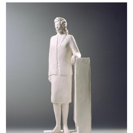
sagenumwoben, die spektakulären Auftritte als
Make Up-Göttin und exzentrisches
Kostümwunder legendär, ein fixer Bestandteil
der oral und optical history der Stadt Wien, wo
sie an der Akademie der bildenden Künste
studierte. Auf die Frage, warum sie so exzessiv
sammle, antwortete die Schülerin von Monica
Bonvicini: „Als ich ohne festes Zuhause war,
hier und dort lebte, waren die Kleider mein
Zuhause.“ Tatsächlich „bewohnt“ die Künstlerin
bisweilen ihre Objekte und Skulpturen, etwa,
wenn sie, lange Messetage hindurch,
bäuchlings auf einem Wasserbett unter einem
100 Kilo schweren Schildkrötenpanzer aus
Porzellan liegt.