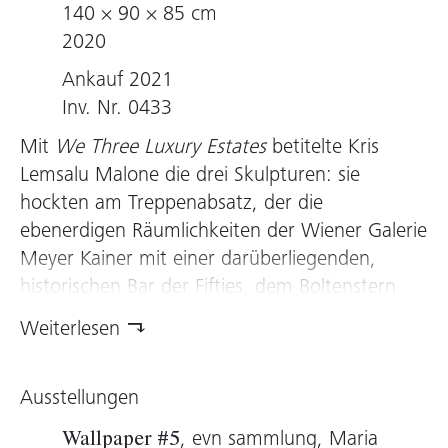
140 × 90 × 85 cm
2020
Ankauf 2021
Inv. Nr. 0433
Mit
We Three Luxury Estates
betitelte Kris
Lemsalu Malone die drei Skulpturen: sie
hockten am Treppenabsatz, der die
ebenerdigen Räumlichkeiten der Wiener Galerie
Meyer Kainer mit einer darüberliegenden,
historischen Bar der Fifties, dem Boltenstern
Raum, verbindet. Mit starren Porzellanaugen
Weiterlesen
fixierten sie die herannahenden Besucher, die
sich angesichts der schamanistischen
Ausstellungen
Extravaganza fragten, ob das wohl
Schicksalsgöttinnen seien, mit dem Late Night
, evn sammlung, Maria
Wallpaper #5