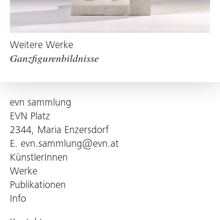
Die vielfältige Materialität der Skulpturen, der
Körpereinsatz und der Umgang mit dem Tier
lassen letztendlich an Meisterinnen von Marina
Abramovic bis VALIE EXPORT denken.
Weitere Werke
Ganzfigurenbildnisse
Brigitte Huck, 2021
evn sammlung
EVN Platz
2344, Maria Enzersdorf
E.
evn.sammlung@evn.at
KünstlerInnen
Werke
Publikationen
Info