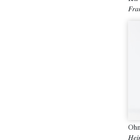
Fra
Ohn
Hei