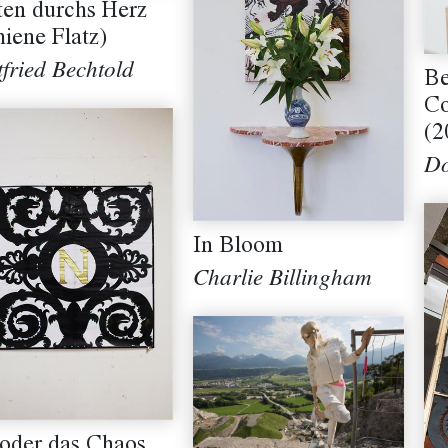
ten durchs Herz
hiene Flatz)
tfried Bechtold
Be
Co
(2
Do
In Bloom
Charlie Billingham
 oder das Chaos