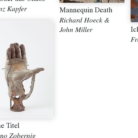
nz Kapfer
Mannequin Death
Richard Hoeck &
Ic
John Miller
Fr
e Titel
mo Zobernig