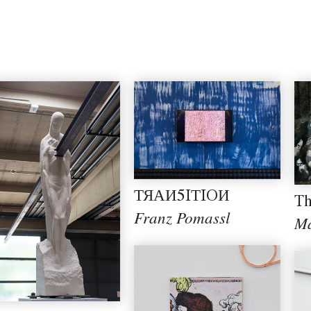
ТЯАИ5IТIOИ
Th
Franz Pomassl
Ma