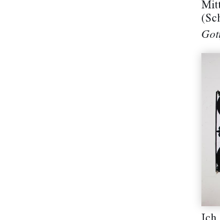
Mit
(Sc
Got
Ich