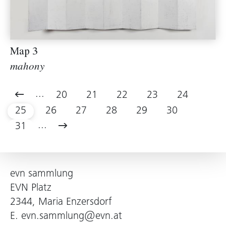
Map 3
mahony
...
20
21
22
23
24
25
26
27
28
29
30
...
31
evn sammlung
EVN Platz
2344, Maria Enzersdorf
E.
evn.sammlung@evn.at